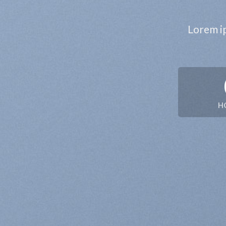
Lorem ip
H