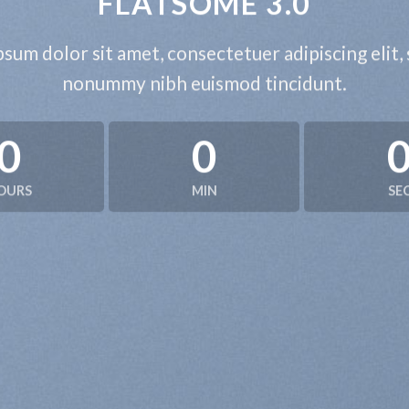
FLATSOME 3.0
sum dolor sit amet, consectetuer adipiscing elit,
nonummy nibh euismod tincidunt.
0
0
OURS
MIN
SE