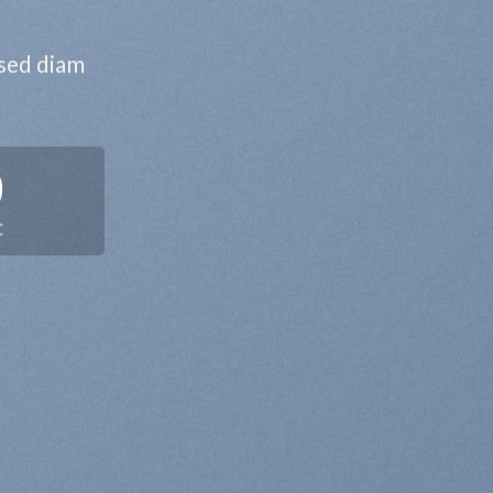
 sed diam
0
C